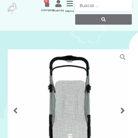
0
Compras
Cuenta
Menú