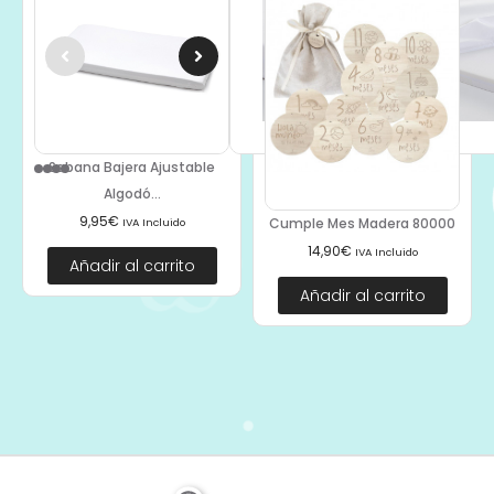
Sabana Bajera Ajustable
Algodó...
9,95
€
Cumple Mes Madera 80000
IVA Incluido
14,90
€
IVA Incluido
Añadir al carrito
Añadir al carrito