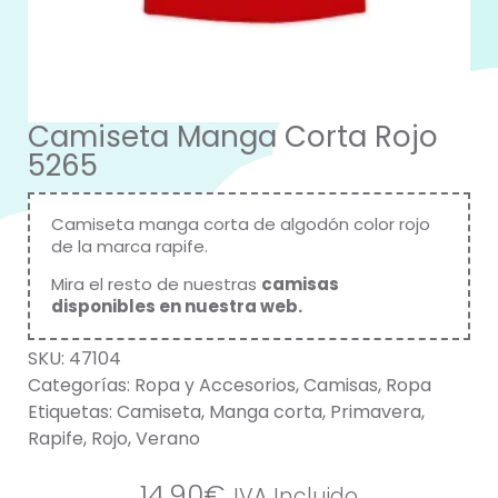
Camiseta Manga Corta Rojo
5265
Camiseta manga corta de algodón color rojo
de la marca
rapife.
Mira el resto de nuestras
camisas
disponibles en nuestra web
.
SKU:
47104
Categorías:
Ropa y Accesorios
,
Camisas
,
Ropa
Etiquetas:
Camiseta
,
Manga corta
,
Primavera
,
Rapife
,
Rojo
,
Verano
14,90
€
IVA Incluido