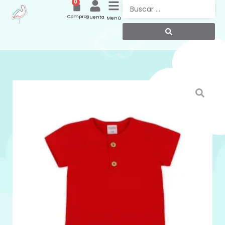
0
Compras
Cuenta
Menú