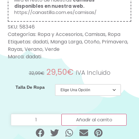
disponibles en nuestra web
.
https://canastilla.com.es/camisas/
SKU:
58346
Categorías:
Ropa y Accesorios
,
Camisas
,
Ropa
Etiquetas:
dadati
,
Manga Larga
,
Otoño
,
Primavera
,
Rayas
,
Verano
,
Verde
Marca:
dadati
29,50
€
IVA Incluido
32,99
€
Talla De Ropa
Añadir al carrito