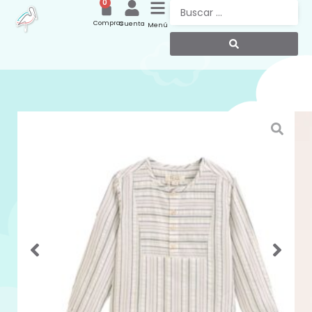
0
Compras
Cuenta
Menú