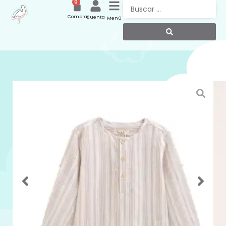
0
Compras
Cuenta
Menú