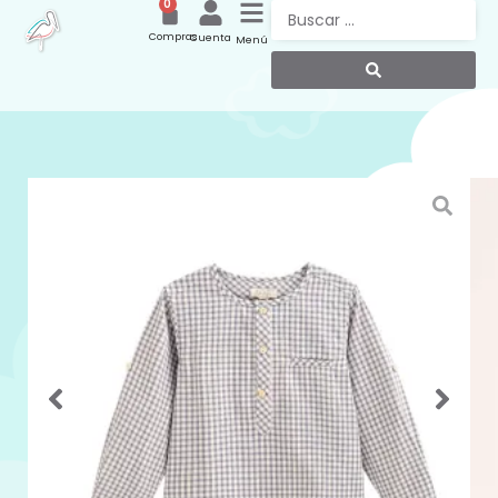
0
Compras
Cuenta
Menú