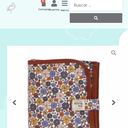
0
Compras
Cuenta
Menú