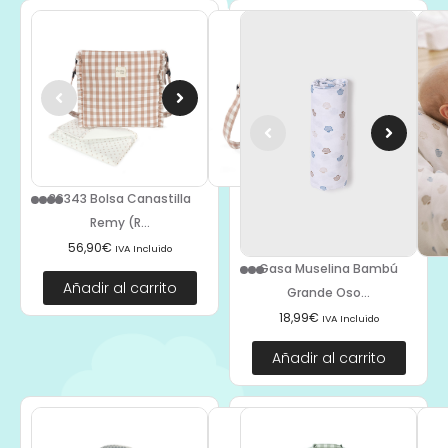
36343 Bolsa Canastilla
Remy (R...
56,90
€
IVA Incluido
Gasa Muselina Bambú
Añadir al carrito
Grande Oso...
18,99
€
IVA Incluido
Añadir al carrito