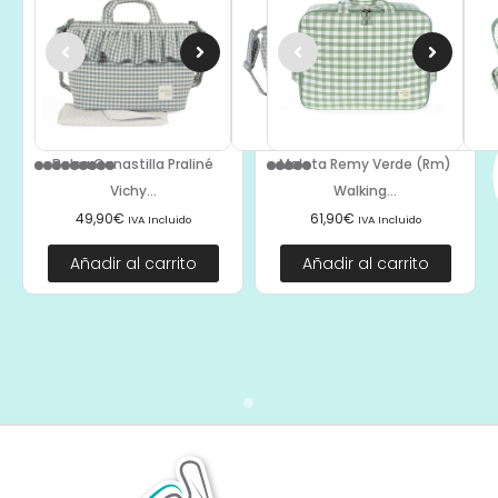
Bolsa Canastilla Praliné
Maleta Remy Verde (Rm)
Vichy...
Walking...
49,90
€
61,90
€
IVA Incluido
IVA Incluido
Añadir al carrito
Añadir al carrito