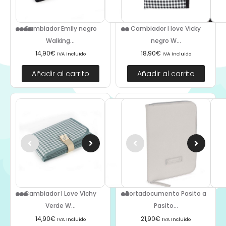
Cambiador Emily negro
Cambiador I love Vicky
Walking...
negro W...
14,90
€
18,90
€
IVA Incluido
IVA Incluido
Añadir al carrito
Añadir al carrito
Cambiador I Love Vichy
Portadocumento Pasito a
Verde W...
Pasito...
14,90
€
21,90
€
IVA Incluido
IVA Incluido