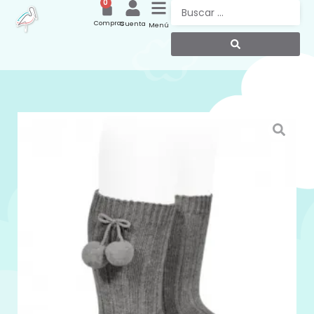
0
Compras
Cuenta
Menú