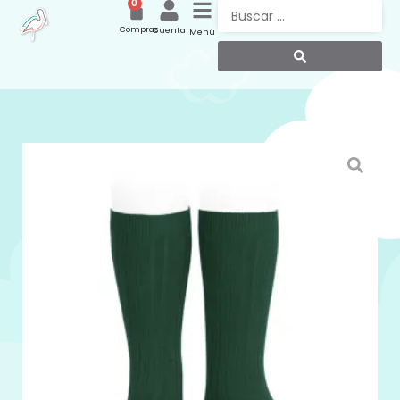
0
Compras
Cuenta
Menú