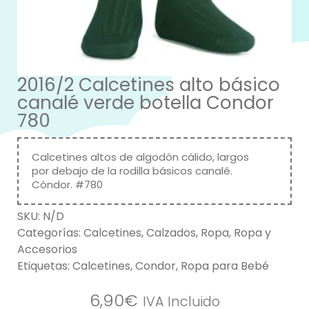
2016/2 Calcetines alto básico
canalé verde botella Condor
780
Calcetines altos de algodón cálido, largos
por debajo de la rodilla básicos canalé.
Cóndor. #780
SKU:
N/D
Categorías:
Calcetines
,
Calzados
,
Ropa
,
Ropa y
Accesorios
Etiquetas:
Calcetines
,
Condor
,
Ropa para Bebé
6,90
€
IVA Incluido