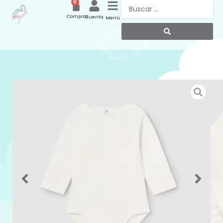
0
Compras
Cuenta
Menú