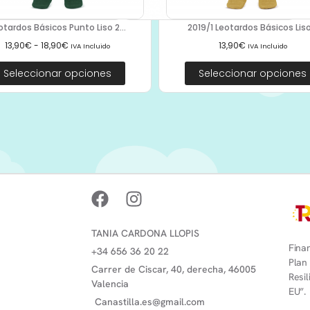
otardos Básicos Punto Liso 2...
2019/1 Leotardos Básicos Liso.
13,90
€
-
18,90
€
13,90
€
IVA Incluido
IVA Incluido
Seleccionar opciones
Seleccionar opciones
TANIA CARDONA LLOPIS
Finan
+34 656 36 20 22
Plan
Carrer de Ciscar, 40, derecha, 46005
Resi
Valencia
EU”.
Canastilla.es@gmail.com