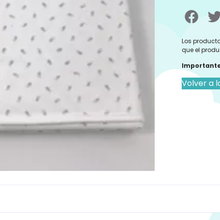
Los producto
que el produ
Importante
Volver a l