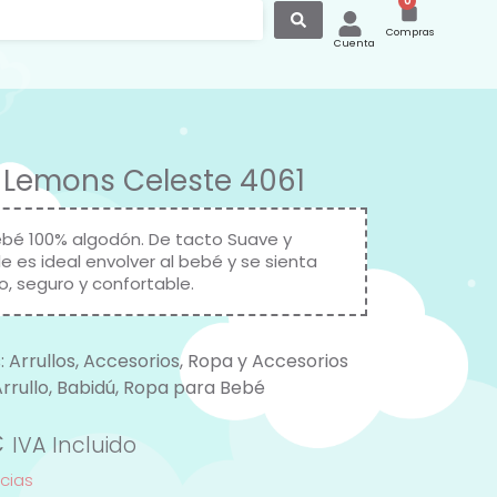
0
Compras
Cuenta
o Lemons Celeste 4061
bebé 100% algodón. De tacto Suave y
e es ideal envolver al bebé y se sienta
o, seguro y confortable.
:
Arrullos
,
Accesorios
,
Ropa y Accesorios
rrullo
,
Babidú
,
Ropa para Bebé
€
IVA Incluido
ncias