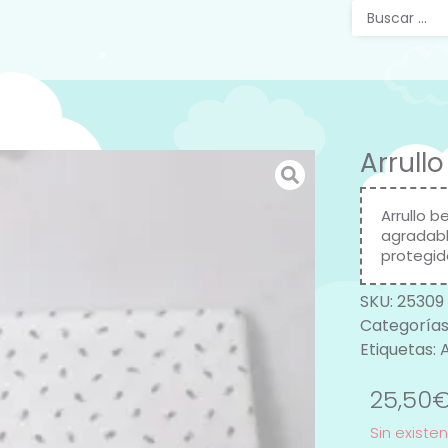
Arrull
Arrullo 
agradabl
protegid
SKU:
25309
Categorías
Etiquetas:
A
25,50
Sin existe