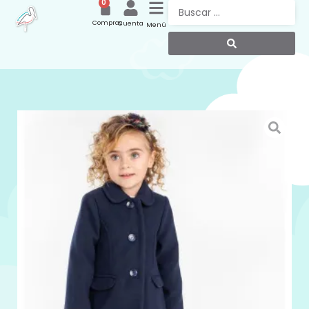
0
Compras
Cuenta
Menú