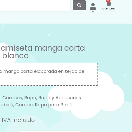
0
Compras
Cuenta
Camiseta manga corta
 blanco
 manga corta elaborada en tejido de
:
Camisas
,
Ropa
,
Ropa y Accesorios
Babidú
,
Camisa
,
Ropa para Bebé
IVA Incluido