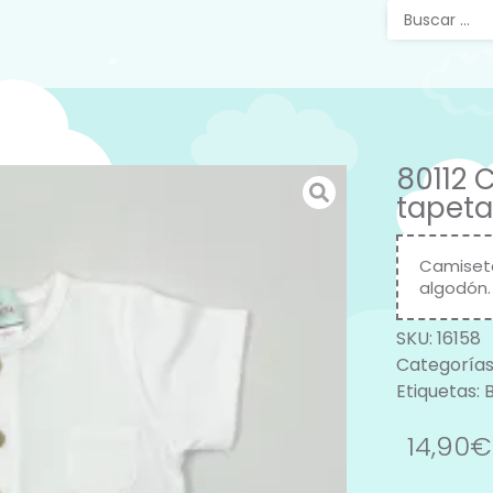
80112 
tapeta
Camiseta
algodón.
SKU:
16158
Categorías
Etiquetas:
14,90
€