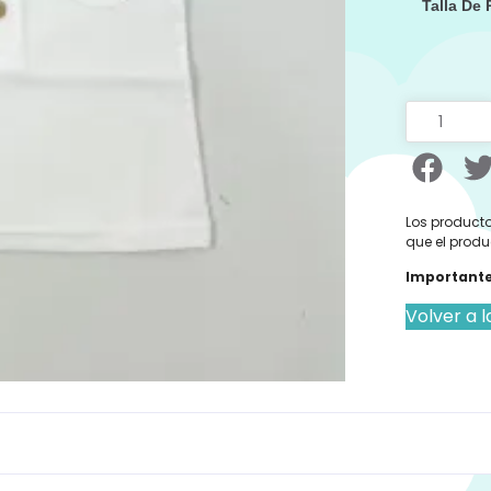
Talla De
Los producto
que el produ
Importante
Volver a l