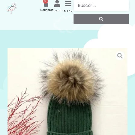
0
Compras
Cuenta
Menú