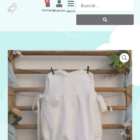
0
Compras
Cuenta
Menú