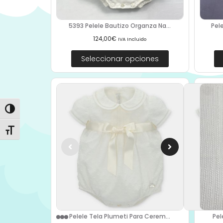
5393 Pelele Bautizo Organza Na...
Pel
124,00
€
IVA Incluido
Seleccionar opciones
Alternar alto contraste
Alternar tamaño de letra
Pel
Pelele Tela Plumeti Para Cerem...