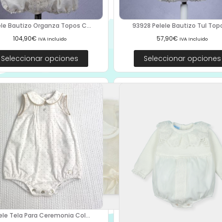
ele Bautizo Organza Topos C...
93928 Pelele Bautizo Tul Topo
104,90
€
57,90
€
IVA Incluido
IVA Incluido
Seleccionar opciones
Seleccionar opciones
ele Tela Para Ceremonia Col...