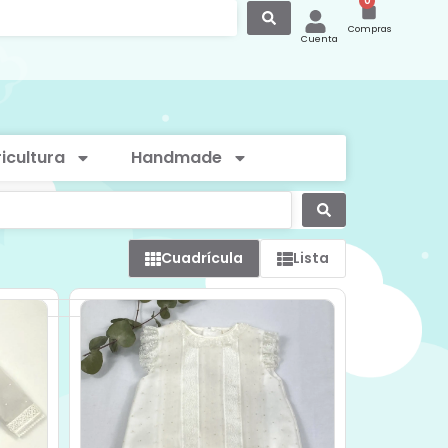
0
Compras
Cuenta
icultura
Handmade
Cuadrícula
Lista