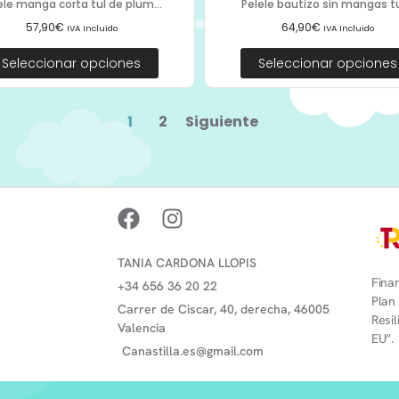
ele manga corta tul de plum...
Pelele bautizo sin mangas tul
57,90
€
64,90
€
IVA Incluido
IVA Incluido
Seleccionar opciones
Seleccionar opciones
1
2
Siguiente
TANIA CARDONA LLOPIS
Finan
+34 656 36 20 22
Plan
Carrer de Ciscar, 40, derecha, 46005
Resi
Valencia
EU”.
Canastilla.es@gmail.com