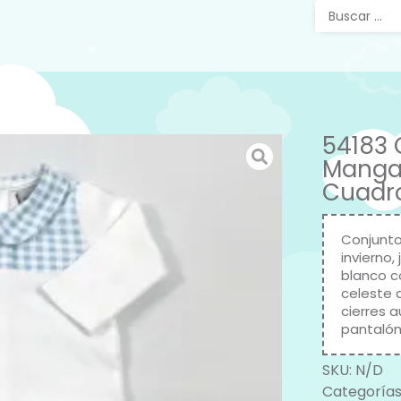
54183 
Manga 
Cuadro
Conjunto
invierno
blanco c
celeste 
cierres 
pantalón
SKU:
N/D
Categorías