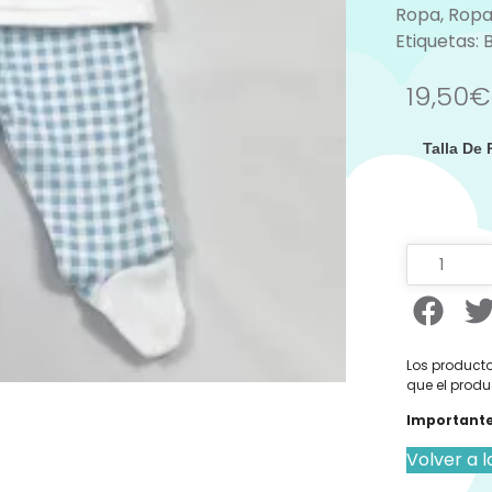
Ropa
,
Ropa
Etiquetas:
19,50
€
Talla De
Los producto
que el produ
Importante
Volver a l