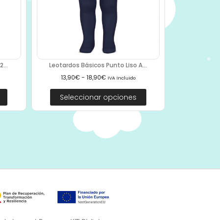
...
Leotardos Básicos Punto Liso A...
13,90
€
-
18,90
€
IVA Incluido
Seleccionar opciones