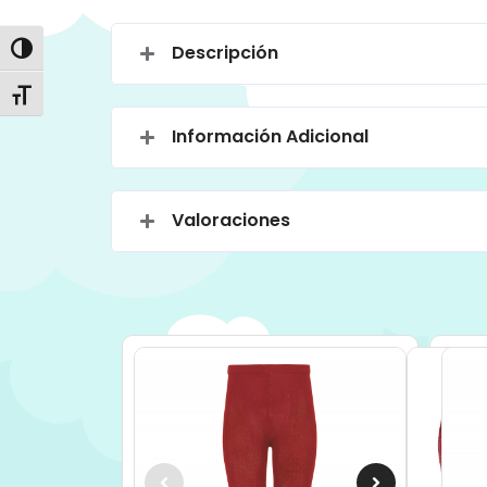
Descripción
Alternar alto contraste
Alternar tamaño de letra
Información Adicional
Valoraciones