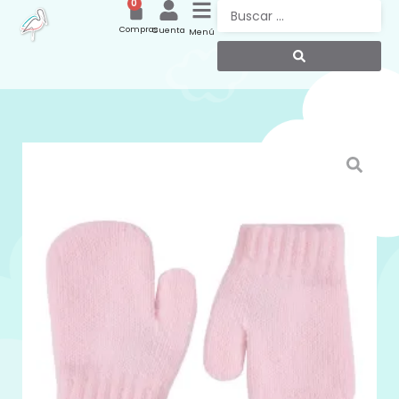
0
Compras
Cuenta
Menú