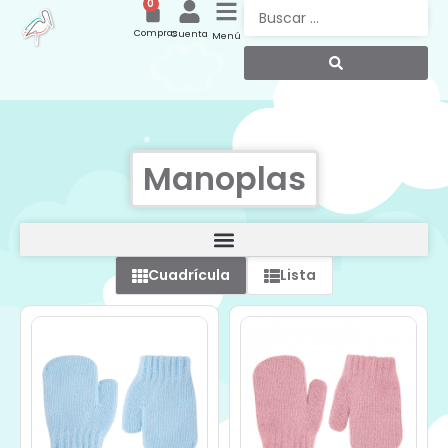
0
Compras
Cuenta
Menú
Manoplas
Cuadrícula
Lista