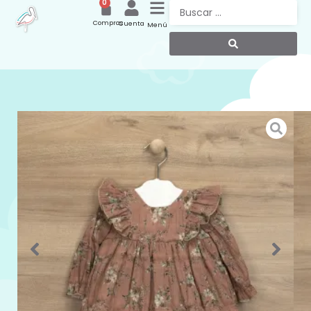
0
Compras
Cuenta
Menú