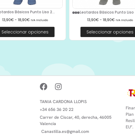
otardos Básicos Punto Liso 2...
Leotardos Básicos Punto Liso G
13,90
€
-
18,90
€
13,90
€
-
18,90
€
IVA Incluido
IVA Incluido
Seleccionar opciones
Seleccionar opciones
TANIA CARDONA LLOPIS
Finan
+34 656 36 20 22
Plan
Carrer de Ciscar, 40, derecha, 46005
Resi
Valencia
EU”.
Canastilla.es@gmail.com