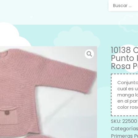
10138 
Punto 
Rosa P
Conjunto
cual es u
manga la
en al pa
color ros
SKU:
22500
Categorías
Primeras P