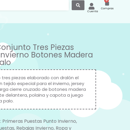
0
Compras
Cuenta
Conjunto Tres Piezas
Invierno Botones Madera
alo
 tres piezas elaborado con dralón el
n tejido especial para el invierno, jersey
rga cierre cruzado de botones madera
rte delantera, polaina y capota a juego
a palo.
:
Primeras Puestas Punto Invierno
,
uestas
,
Rebajas Invierno
,
Ropa y