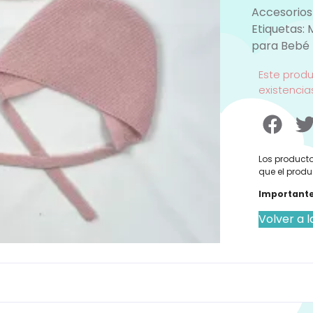
Accesorios
Etiquetas:
para Bebé
Este prod
existencia
Los producto
que el produ
Importante
Volver a l