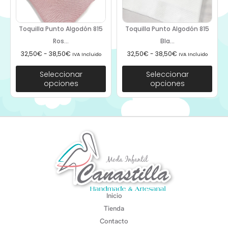
Toquilla Punto Algodón 815
Toquilla Punto Algodón 815
Ros...
Bla...
32,50
€
-
38,50
€
32,50
€
-
38,50
€
IVA Incluido
IVA Incluido
Seleccionar
Seleccionar
opciones
opciones
Inicio
Tienda
Contacto