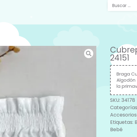
Cubrep
24151
Braga Cu
Algodón 
la primav
SKU:
34178
Categorías
Accesorios
Etiquetas:
Bebé