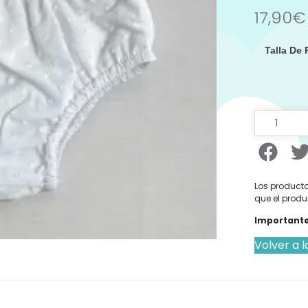
17,90
€
Talla De
Los producto
que el produ
Importante
Volver a l