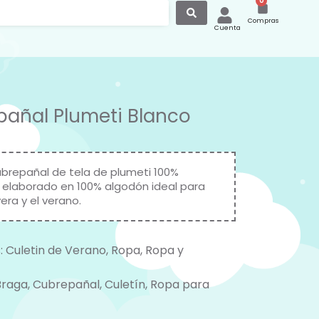
0
Compras
Cuenta
añal Plumeti Blanco
brepañal de tela de plumeti 100%
elaborado en 100% algodón ideal para
era y el verano.
:
Culetin de Verano
,
Ropa
,
Ropa y
Braga
,
Cubrepañal
,
Culetín
,
Ropa para