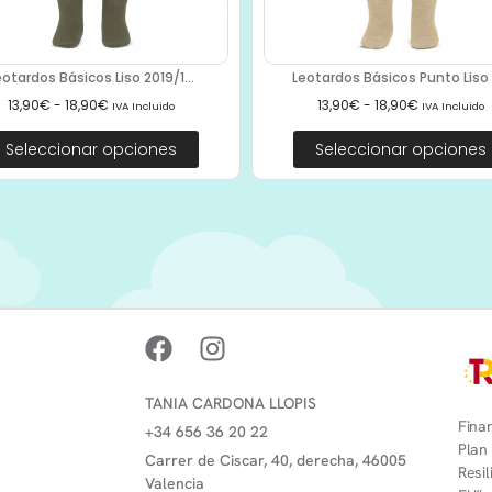
eotardos Básicos Liso 2019/1...
Leotardos Básicos Punto Liso 2
13,90
€
-
18,90
€
13,90
€
-
18,90
€
IVA Incluido
IVA Incluido
Seleccionar opciones
Seleccionar opciones
TANIA CARDONA LLOPIS
Finan
+34 656 36 20 22
Plan
Carrer de Ciscar, 40, derecha, 46005
Resi
Valencia