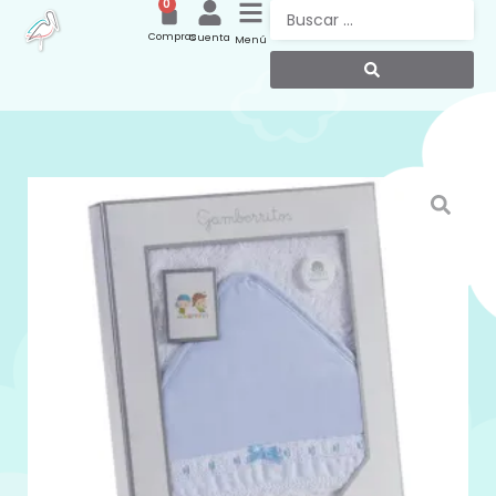
0
Compras
Cuenta
Menú