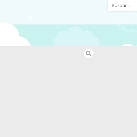
Calcet
antides
Práctico 
Plantilla
de goma a
que cuida
SKU:
25899
Categorías
Accesorios
Etiquetas: