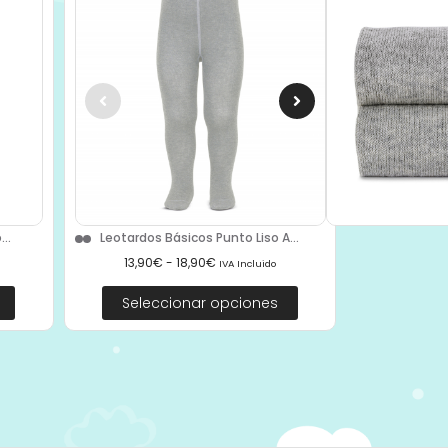
..
Leotardos Básicos Punto Liso A...
13,90
€
-
18,90
€
IVA Incluido
Seleccionar opciones