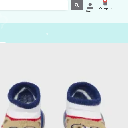
0
Compras
Cuenta
ín con suela
lizante flexible 9629
calcetín con suela antideslizante.
 interior de algodón transpirable. Suela
ntideslizante, extra ligera y flexible
 la comodidad del pie en el día a día.
:
Calzado
,
Calcetines
,
Calzados
,
Ropa y
Calcetines
,
Calzado para Bebé
,
Mayoral