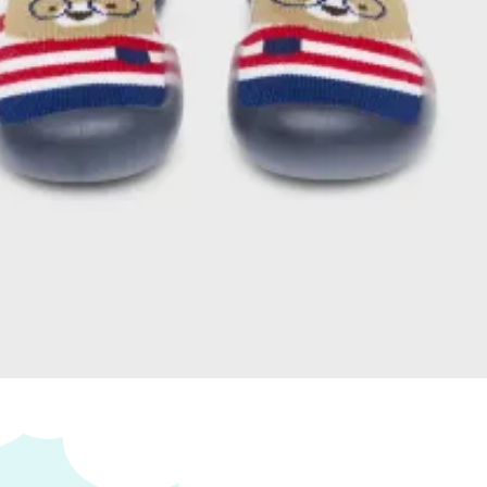
ucto no está disponible porque no quedan
s.
s personalizados se hacen bajo pedido, verifica
cto sea personalizable:
:
La personalización no esta incluida en el precio.
a tienda