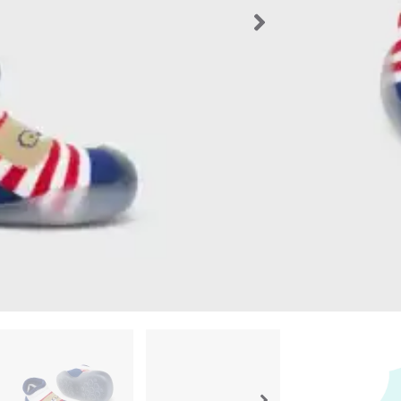
Este prod
existencia
Los producto
que el produ
Importante
Volver a l