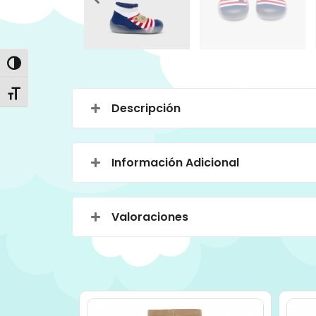
Alternar alto contraste
Alternar tamaño de letra
Descripción
Información Adicional
Valoraciones