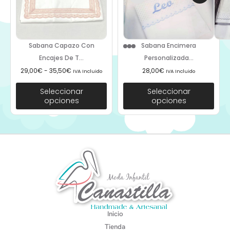
Sabana Capazo Con
Sabana Encimera
Encajes De T...
Personalizada...
29,00
€
-
35,50
€
28,00
€
IVA Incluido
IVA Incluido
Seleccionar
Seleccionar
opciones
opciones
Inicio
Tienda