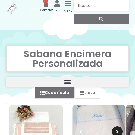
0
Compras
Cuenta
Menú
Sabana Encimera
Personalizada
Cuadrícula
Lista