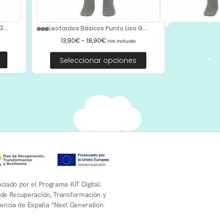
...
Leotardos Básicos Punto Liso G...
13,90
€
-
18,90
€
IVA Incluido
Seleccionar opciones
ciado por el Programa KIT Digital.
 de Recuperación, Transformación y
liencia de España “Next Generation