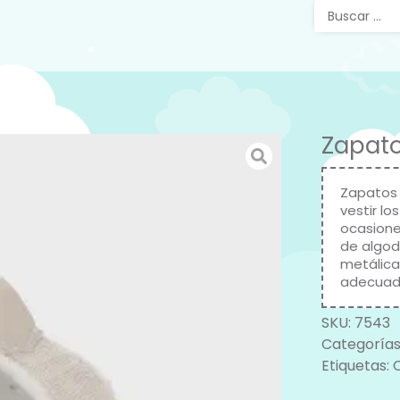
Zapato
Zapatos 
vestir lo
ocasiones
de algodó
metálica
adecuada
SKU:
7543
Categorías
Etiquetas: