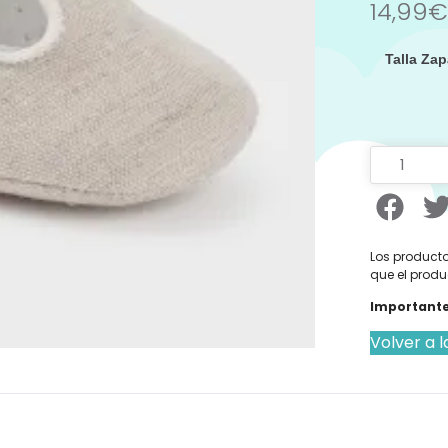
14,99
€
Talla Zap
Los producto
que el produ
Importante
Volver a l