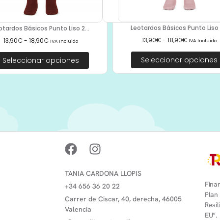
Leotardos Básicos Punto Liso 2
otardos Básicos Punto Liso 2...
13,90
€
-
18,90
€
13,90
€
-
18,90
€
IVA Incluido
IVA Incluido
Seleccionar opciones
Seleccionar opciones
TANIA CARDONA LLOPIS
Finan
+34 656 36 20 22
Plan
Carrer de Ciscar, 40, derecha, 46005
Resi
Valencia
EU”.