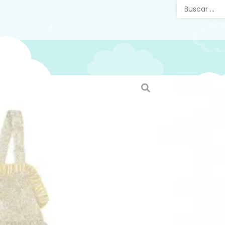
Vestid
Babidu
Vestido 
en tonos
romántic
elegante
El vesti
cruzan e
decorati
volumen 
rayas en 
contrast