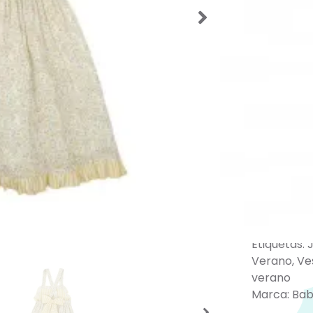
falda am
comodida
Mira tod
de vera
Si requi
disponibl
0034656
atendere
deseada
.
SKU:
57961
Categorías
Ropa
,
Vest
Etiquetas:
J
Verano
,
Ve
verano
Marca:
Bab