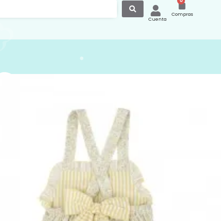
0
Compras
Cuenta
o Tirantes Lazo Abrazo
 92415
de niña con delicado estampado floral
 suaves que aporta un estilo dulce,
o y veraniego. Un diseño ligero y
, perfecto para los días más cálidos.
do presenta tirantes anchos que se
n la espalda y un bonito volante
vo en la parte superior que aporta
y movimiento. Los detalles en tejido a
el volante y en el bajo crean un
e encantador que realza el diseño. Su