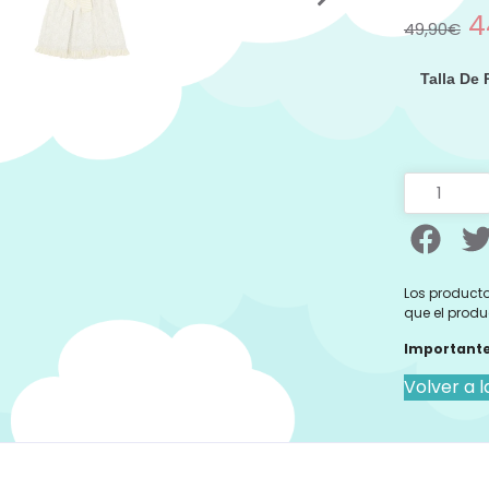
4
49,90
€
Talla De
Los producto
que el produ
Importante
Volver a l