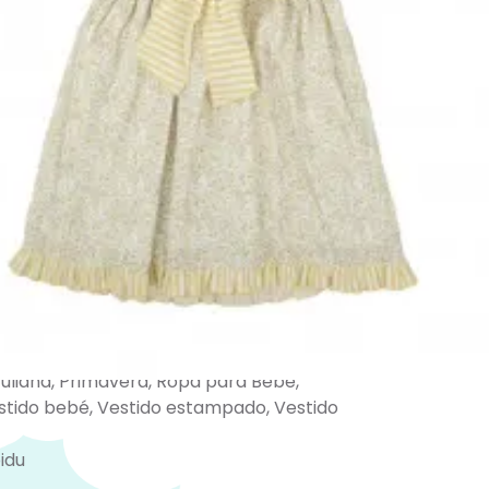
plia con frunce proporciona
d y libertad de movimiento.
os nuestros otros modelos de
vestidos
no
.
eres de una talla que no se encuentra
e puedes escribir al teléfono
362022 y con mucho gusto te
mos y pedimos a fábrica la talla
.
:
Ropa y Accesorios
,
Rebajas Verano
,
idos Verano
,
Vestidos Verano
uliana
,
Primavera
,
Ropa para Bebé
,
stido bebé
,
Vestido estampado
,
Vestido
idu