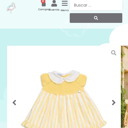
0
Compras
Cuenta
Menú