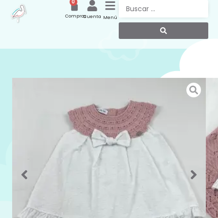
0
Compras
Cuenta
Menú