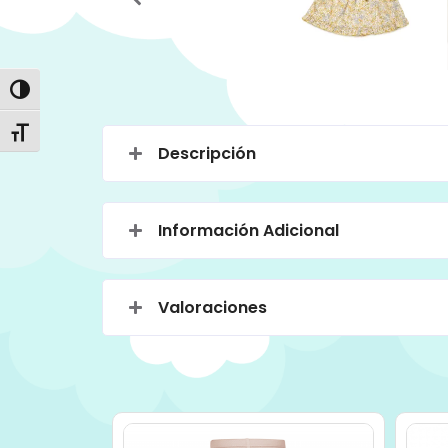
Alternar alto contraste
Alternar tamaño de letra
Descripción
Información Adicional
Valoraciones