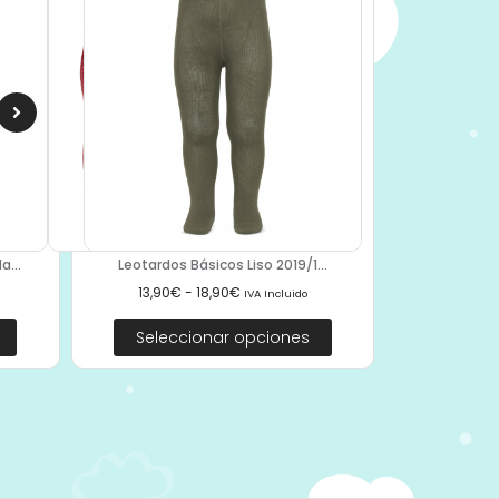
Leotardos Básicos Liso 2019/1...
a...
13,90
€
-
18,90
€
IVA Incluido
Seleccionar opciones