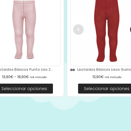
otardos Básicos Punto Liso 2...
Leotardos Básicos Lisos Guind
13,90
€
-
18,90
€
13,90
€
IVA Incluido
IVA Incluido
Seleccionar opciones
Seleccionar opciones