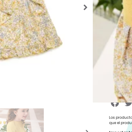
atendere
deseada
.
SKU:
41293
Categorías
Ropa
,
Vest
Etiquetas:
J
Verano
,
Ve
verano
Este prod
existencia
Los producto
que el produ