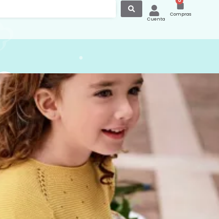
0
Compras
Cuenta
o Punto y Tela Cuello
o Amarillo 25115
punto y tela con cuello redondo, color
 ideal para la temporada primavera,
liana
.
os nuestros otros modelos de
vestidos
no
.
eres de una talla que no se encuentra
e puedes escribir al teléfono
362022 y con mucho gusto te