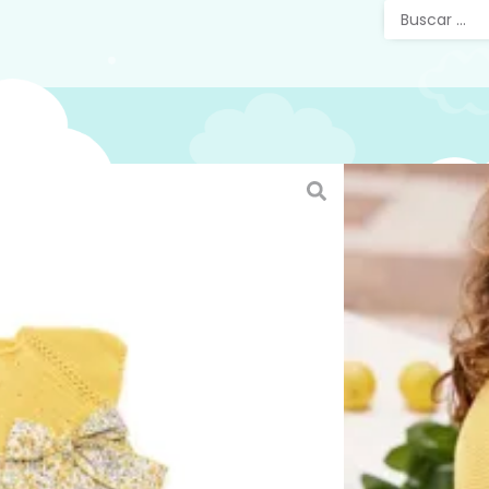
Vestid
Redond
Vestido 
amarillo
verano
Marca
Ju
Mira tod
de vera
Si requi
disponibl
0034656