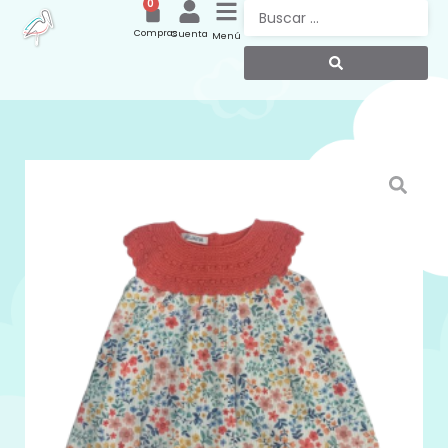
0
Compras
Cuenta
Menú