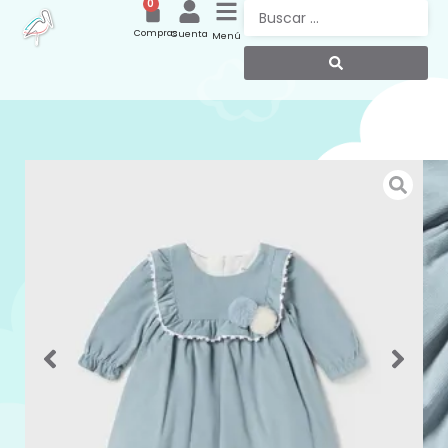
0
Compras
Cuenta
Menú