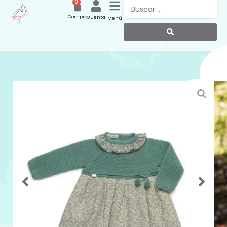
0
Compras
Cuenta
Menú