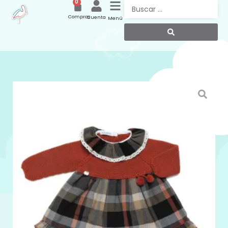
0
Compras
Cuenta
Menú