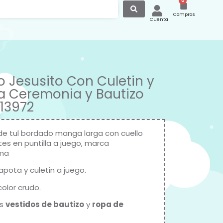
0
Compras
Cuenta
o Jesusito Con Culetin y
 Ceremonia y Bautizo
13972
de tul bordado manga larga con cuello
tes en puntilla a juego, marca
ma
apota y culetin a juego.
olor crudo.
os
vestidos de bautizo
y
ropa de