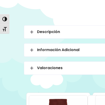
Alternar alto contraste
Alternar tamaño de letra
Descripción
Información Adicional
Valoraciones