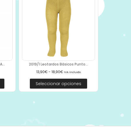
...
2019/1 Leotardos Básicos Punto...
13,90
€
-
18,90
€
IVA Incluido
Seleccionar opciones