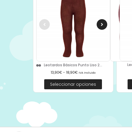
Le
Leotardos Básicos Punto Liso 2...
13,90
€
-
18,90
€
IVA Incluido
Seleccionar opciones