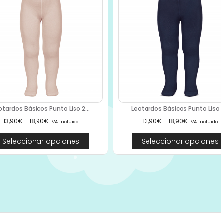
otardos Básicos Punto Liso 2...
Leotardos Básicos Punto Liso A
13,90
€
-
18,90
€
13,90
€
-
18,90
€
IVA Incluido
IVA Incluido
Seleccionar opciones
Seleccionar opciones