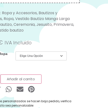
:
Ropa y Accesorios
,
Bautizos y
s
,
Ropa
,
Vestido Bautizo Manga Larga
Bautizo
,
Ceremonia
,
Jesusito
,
Primavera
,
stido bautizo
€
IVA Incluido
 Ropa
Añadir al carrito
s personalizados se hacen bajo pedido, verifica
cto sea personalizable: