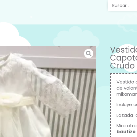
Vestid
Capota
Crudo 
Vestido 
de volan
mikama
Incluye c
Lazada c
Mira otr
bautizo
.