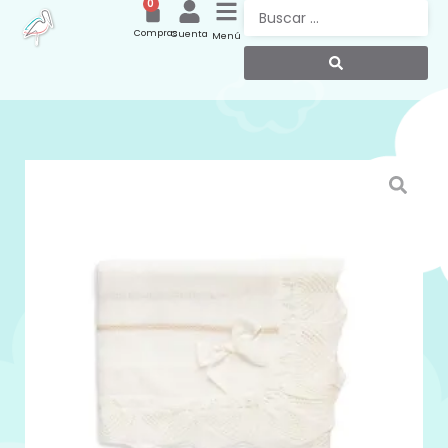
0
Compras
Cuenta
Menú