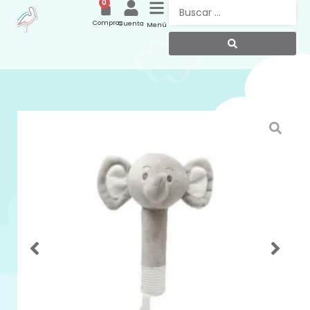
0
Compras
Cuenta
Menú