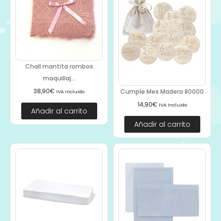
Chall mantita rombos
maquillaj...
38,90
€
Cumple Mes Madera 80000
IVA Incluido
14,90
€
IVA Incluido
Añadir al carrito
Añadir al carrito