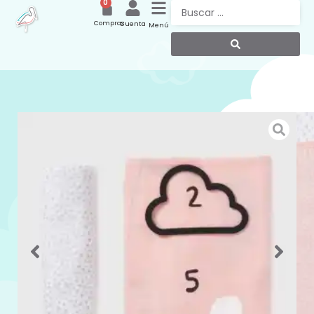
0
Compras
Cuenta
Menú