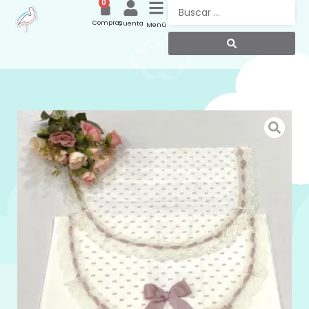
0
Compras
Cuenta
Menú