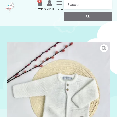
0
Compras
Cuenta
Menú