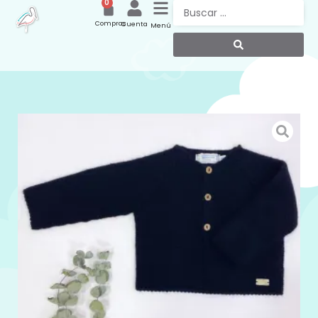
0
Compras
Cuenta
Menú