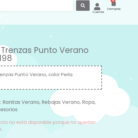
0
Compras
Cuenta
 Trenzas Punto Verano
7198
enzas Punto Verano, color Perla.
:
Ranitas Verano
,
Rebajas Verano
,
Ropa
,
esorios
ucto no está disponible porque no quedan
s.