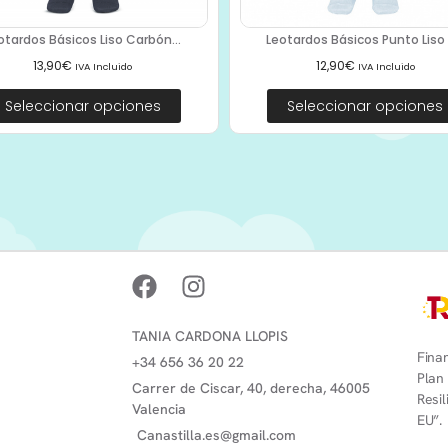
otardos Básicos Liso Carbón...
Leotardos Básicos Punto Liso 2
13,90
€
12,90
€
IVA Incluido
IVA Incluido
Seleccionar opciones
Seleccionar opciones
TANIA CARDONA LLOPIS
Finan
+34 656 36 20 22
Plan
Carrer de Ciscar, 40, derecha, 46005
Resi
Valencia
EU”.
Canastilla.es@gmail.com