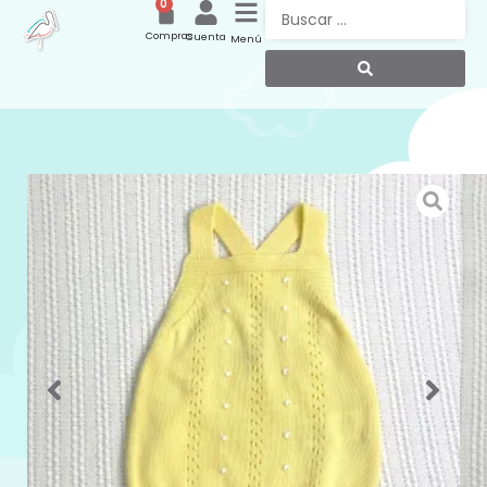
0
Compras
Cuenta
Menú