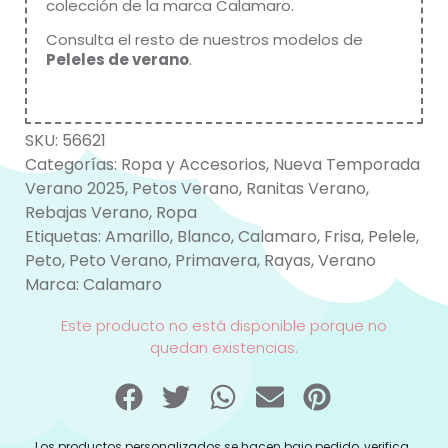
colección de la marca
Calamaro
.
Consulta el resto de nuestros modelos de
Peleles de verano
.
SKU:
56621
Categorías:
Ropa y Accesorios
,
Nueva Temporada
Verano 2025
,
Petos Verano
,
Ranitas Verano
,
Rebajas Verano
,
Ropa
Etiquetas:
Amarillo
,
Blanco
,
Calamaro
,
Frisa
,
Pelele
,
Peto
,
Peto Verano
,
Primavera
,
Rayas
,
Verano
Marca:
Calamaro
Este producto no está disponible porque no
quedan existencias.
Los productos personalizados se hacen bajo pedido, verifica