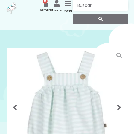
0
Compras
Cuenta
Menú