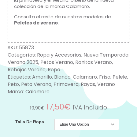
la primavera y el verano. Diseño de la nueva
colección de la marca
Calamaro
.
Consulta el resto de nuestros modelos de
Peleles de verano
.
SKU:
55873
Categorías:
Ropa y Accesorios
,
Nueva Temporada
Verano 2025
,
Petos Verano
,
Ranitas Verano
,
Rebajas Verano
,
Ropa
Etiquetas:
Amarillo
,
Blanco
,
Calamaro
,
Frisa
,
Pelele
,
Peto
,
Peto Verano
,
Primavera
,
Rayas
,
Verano
Marca:
Calamaro
17,50
€
IVA Incluido
19,90
€
Talla De Ropa