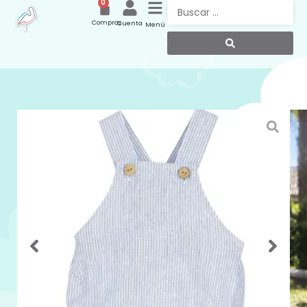
0
Compras
Cuenta
Menú