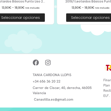
otardos Básicos Punto Liso 2...
2019/1 Leotardos Básicos Punto
13,90
€
-
18,90
€
13,90
€
-
18,90
€
IVA Incluido
IVA Incluido
Seleccionar opciones
Seleccionar opciones
TANIA CARDONA LLOPIS
Finan
+34 656 36 20 22
Plan
Carrer de Ciscar, 40, derecha, 46005
Resi
Valencia
EU”.
Canastilla.es@gmail.com