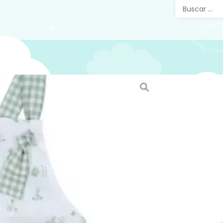
Ranita
32044
Ranita b
tirantes 
confecci
cruzado 
botones 
bebé, id
verano.
Mira tod
en nuest
web
http