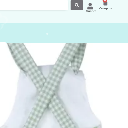
0
Compras
Cuenta
 Bebé Conejos Algodón
ebé en tela estampada de conejos con
de vichy verde y bolsillos a juego,
onada en tejido de algodón, diseño
en la parte trasera con terminación de
para ajustar el tirante al tamaño del
eal para la temporada primavera
os nuestros otros modelos de ranitas
ra página
s://canastilla.com.es/ranitas-verano/