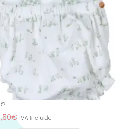
ropita para conjuntar hermanitos de
 colección
eres de una talla que no se encuentra
e puedes escribir al teléfono
362022 y con mucho gusto te
mos y pedimos a fábrica la talla
.
:
Ropa y Accesorios
,
Ranitas Verano
,
rano
,
Rebajas Verano
,
ropa
,
Ropa
Popys
,
Primavera
,
Ranita bebé
,
ranita
pa para Bebé
,
Verano
ys
1,50
€
IVA Incluido