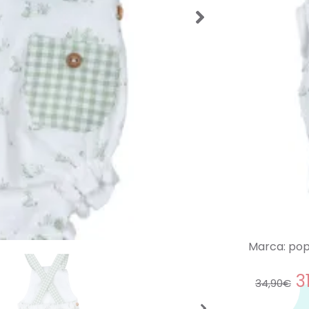
Tenemos 
la misma
Si requi
disponibl
0034656
atendere
deseada
.
SKU:
56429
Categorías
Ranitas Ve
Etiquetas:
verano
,
Ro
Marca:
pop
3
34,90
€