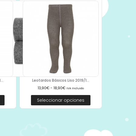
..
Leotardos Básicos Liso 2019/1...
13,90
€
-
18,90
€
IVA Incluido
Seleccionar opciones