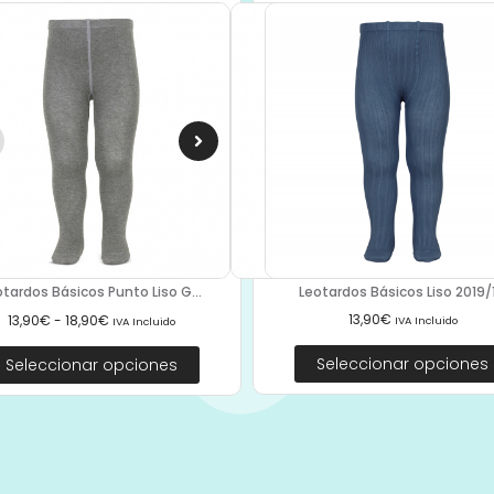
Leotardos Básicos Liso 2019/1.
otardos Básicos Punto Liso G...
13,90
€
13,90
€
-
18,90
€
IVA Incluido
IVA Incluido
Seleccionar opciones
Seleccionar opciones