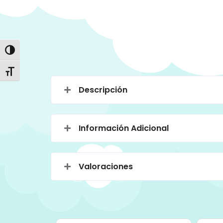
Alternar alto contraste
Alternar tamaño de letra
Descripción
Información Adicional
Valoraciones