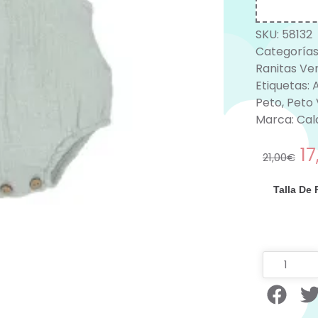
SKU:
58132
Categorías
Ranitas Ve
Etiquetas:
Peto
,
Peto
Marca:
Cal
17
21,00
€
Talla De