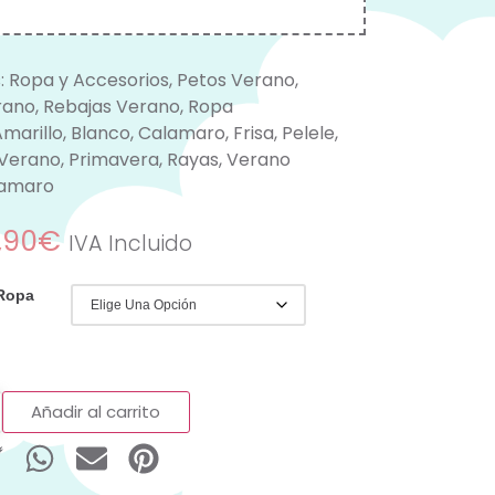
:
Ropa y Accesorios
,
Petos Verano
,
rano
,
Rebajas Verano
,
Ropa
Amarillo
,
Blanco
,
Calamaro
,
Frisa
,
Pelele
,
 Verano
,
Primavera
,
Rayas
,
Verano
amaro
,90
€
IVA Incluido
 Ropa
Añadir al carrito