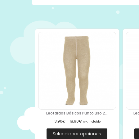
Leotardos Básicos Punto Liso 2...
Le
13,90
€
-
18,90
€
IVA Incluido
Seleccionar opciones