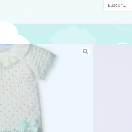
Primer
Piezas
Ilusió
Primera 
blanco y
jubón ma
tejido p
hilo y ca
verano.
Diseño e
https://