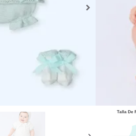
Contamo
primera
Si desea
65653620
atender
SKU:
58653
Categorías
Primeras P
Etiquetas:
M
puestas ve
Marca:
mac
4
44,90
€
Talla De