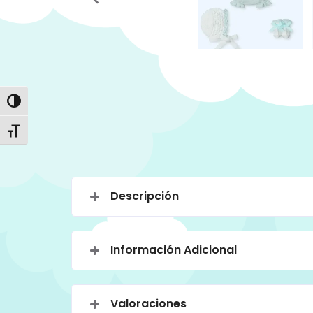
Alternar alto contraste
Alternar tamaño de letra
Descripción
Información Adicional
Valoraciones