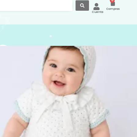
0
Compras
Cuenta
a Puesta Cuatro Punto
 Blanco Turquesa Mac
n 0028
puesta 4 piezas bebé unisex en color
 turquesa. Conjunto punto formado por
nga corta con cuello volante blanco
lumeti, braga en color turquesa, botas
pota. Ideal para la primavera y el
laborado por la marca mac ilusión
catalogo.macilusion.com/