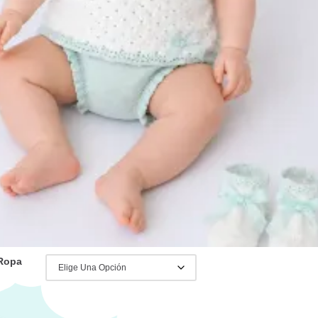
s con muchas otras opciones de
s puestas de verano.
s asesoramiento puedes escribir al
22 y con mucho gusto te
emos
:
Rebajas Verano
,
Primeras Puestas
,
uestas Punto Verano
,
Ropa y Accesorios
ac Ilusion
,
Primeras Puestas
,
primeras
rano
,
Ropa para Bebé
,
salida de hospital
 ilusión
0,90
€
IVA Incluido
 Ropa