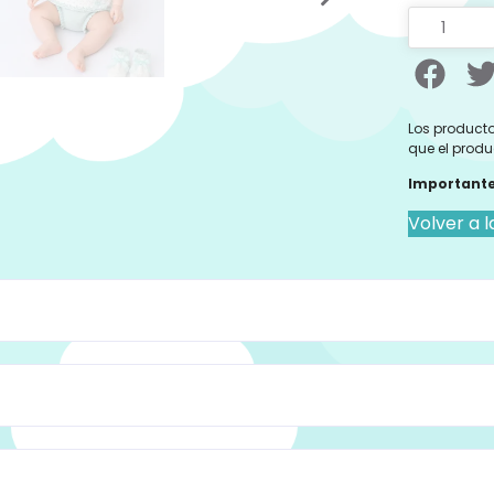
Los producto
que el produ
Importante
Volver a l