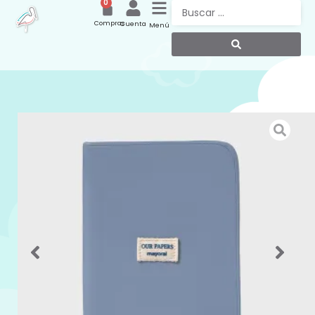
0
Compras
Cuenta
Menú